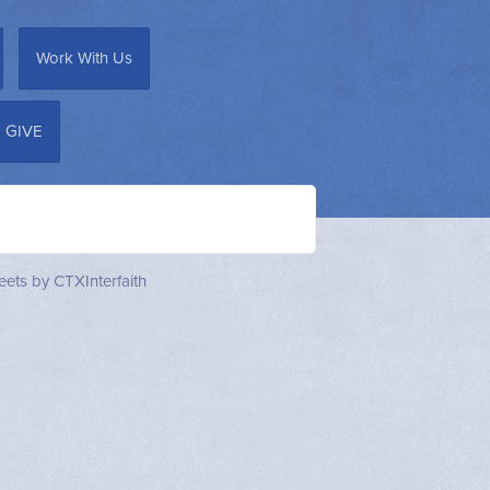
Work With Us
GIVE
ets by CTXInterfaith