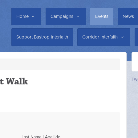
Home
Campaigns
Events
News
Support Bastrop Interfaith
Corridor Interfaith
at Walk
Twe
Last Name | Apellido