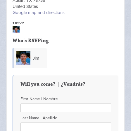
Austin, TX 78735
United States
Google map and directions
1 RSVP
Who's RSVPing
Jim
OQuinn
Will you come? | ¿Vendrás?
First Name | Nombre
Last Name | Apellido