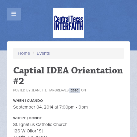
Home
/
Events
Captial IDEA Orientation
#2
POSTED BY
JEANETTE HARGREAVES
ON
26SC
WHEN | CUANDO
September 04, 2014 at 7:00pm - 9pm
WHERE | DONDE
St. Ignatius Catholic Church
126 W Oltorf St