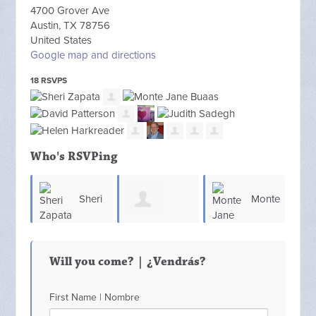
4700 Grover Ave
Austin, TX 78756
United States
Google map and directions
18 RSVPS
Who's RSVPing
Sheri
Monte
Marcos
Zapata
Jane
Pat
Will you come? | ¿Vendrás?
Montero
Buaas
First Name | Nombre