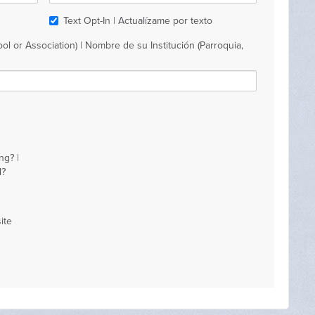
Text Opt-In | Actualízame por texto
ol or Association) | Nombre de su Institución (Parroquia,
ng? |
d?
ite