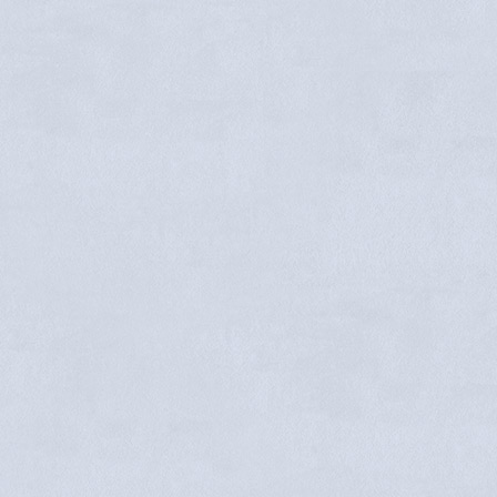
Dorothy Doolittle
Joan Calman