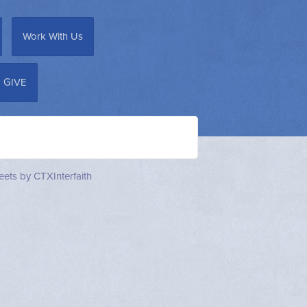
Work With Us
GIVE
ets by CTXInterfaith