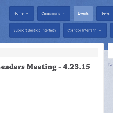
Home
Campaigns
Events
News
Support Bastrop Interfaith
Corridor Interfaith
Leaders Meeting - 4.23.15
Twe